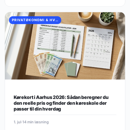
PRIVATØKONOMI & HVERDAGSBESPARELSER
Kørekort i Aarhus 2026: Sådan beregner du
den reelle pris og finder den køreskole der
passer til din hverdag
1. jul
·
14 min læsning