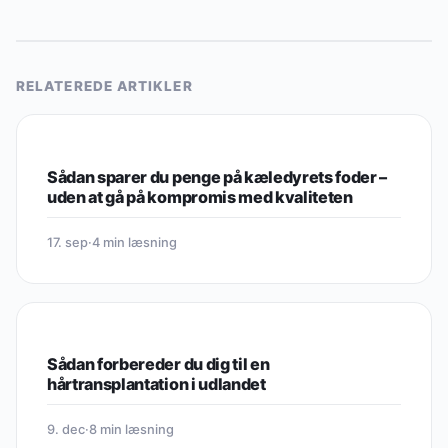
RELATEREDE ARTIKLER
PRIVATØKONOMI & HVERDAGSBESPARELSER
Sådan sparer du penge på kæledyrets foder –
uden at gå på kompromis med kvaliteten
17. sep
·
4 min læsning
PRIVATØKONOMI & HVERDAGSBESPARELSER
Sådan forbereder du dig til en
hårtransplantation i udlandet
9. dec
·
8 min læsning