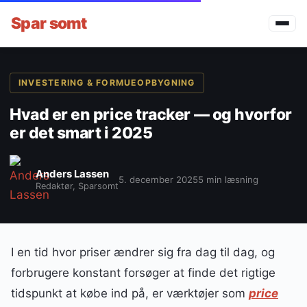
Spar
somt
INVESTERING & FORMUEOPBYGNING
Hvad er en price tracker — og hvorfor
er det smart i 2025
Anders Lassen
5. december 2025
5 min læsning
Redaktør, Sparsomt
I en tid hvor priser ændrer sig fra dag til dag, og
forbrugere konstant forsøger at finde det rigtige
tidspunkt at købe ind på, er værktøjer som
price