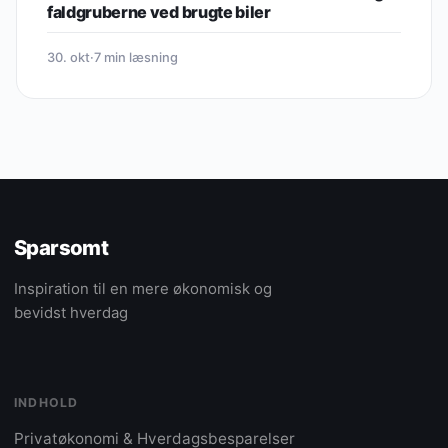
faldgruberne ved brugte biler
30. okt
·
7 min læsning
Sparsomt
Inspiration til en mere økonomisk og
bevidst hverdag
INDHOLD
Privatøkonomi & Hverdagsbesparelser