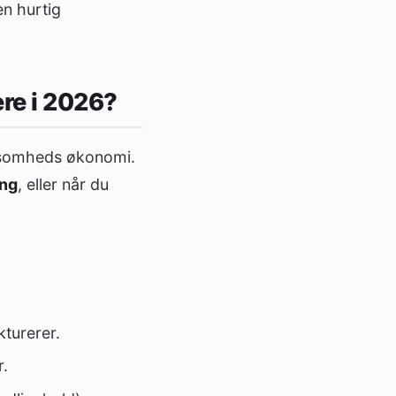
en hurtig
ere i 2026?
irksomheds økonomi.
ing
, eller når du
kturerer.
r.