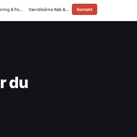
ering & Fo…
Værdibårne Køb &…
Kontakt
r du