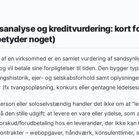
nalyse og kreditvurdering: kort fo
betyder noget)
af en virksomhed er en samlet vurdering af sandsynli
 vil betale sine forpligtelser til tiden. Den bygger typ
ingshistorik, ejer- og selskabsforhold samt oplysning
(fx tvangsopløsning, konkurs eller gentagne ledelsesu
erson eller soloselvstændig handler det ikke om at “l
den stille udgift: at levere en vare eller ydelse, som al
 forskud/forudbetaling hos en leverandør, der ikke kan
 kontrakter – webopgaver, håndværk, konsulenttimer, s