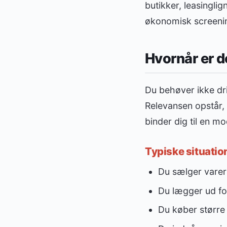
butikker, leasingli
økonomisk screening
Hvornår er d
Du behøver ikke dri
Relevansen opstår,
binder dig til en mo
Typiske situatio
Du sælger varer 
Du lægger ud for
Du køber større y