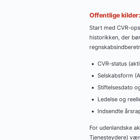
Offentlige kilde
Start med CVR-opsl
historikken, der b
regnskabsindberetni
CVR-status (akti
Selskabsform (A
Stiftelsesdato o
Ledelse og reelle
Indsendte årsra
For udenlandske ak
Tjenesteydere) vær