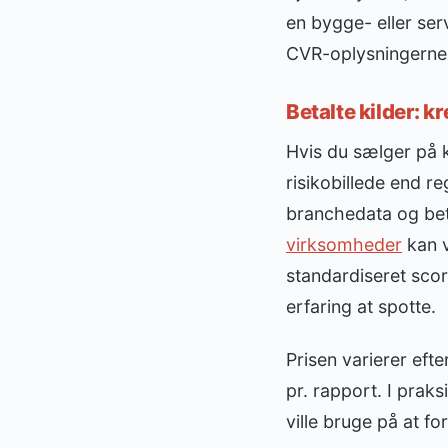
en bygge- eller se
CVR-oplysningerne
Betalte kilder: 
Hvis du sælger på kr
risikobillede end r
branchedata og bet
virksomheder
kan v
standardiseret sco
erfaring at spotte.
Prisen varierer eft
pr. rapport. I praks
ville bruge på at f