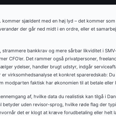
r. kommer sjældent med en høj lyd – det kommer som 
leverandør der går ned midt i en ordre, eller et samarbe
s, strammere bankkrav og mere sårbar likviditet i SM
mer CFO’er. Det rammer også privatpersoner, freelan
ælger ydelser, handler brugt udstyr, indgår serviceafta
Her er virksomhedsanalyse et konkret spareredskab: Du
om modparten faktisk har økonomien til at betale eller 
gennemgang af, hvilke data du realistisk kan tilgå i D
al betyder uden revisor-sprog, hvilke røde flag der typ
 hvornår det er klogt at kræve forudbetaling eller helt