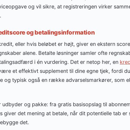
rviceopgave og vil sikre, at registreringen virker s
.
kreditscore og betalingsinformation
edit, eller hvis beløbet er højt, giver en ekstern score
egnskaber alene. Betalte løsninger samler ofte regnskabs
alingsadfærd i én vurdering. Det er netop her, en
kred
ære et effektivt supplement til dine egne tjek, fordi du
re og typisk også en række advarselsmarkører, som e
er udbyder og pakke: fra gratis basisopslag til abonnem
is giver det mening at betale, når dit potentielle tab er
orebygge det.