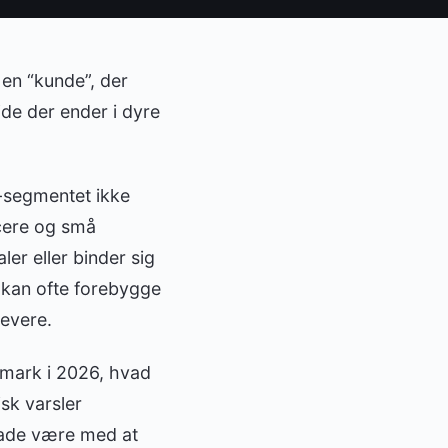
en “kunde”, der
jde der ender i dyre
V-segmentet ikke
cere og små
ler eller binder sig
 kan ofte forebygge
levere.
anmark i 2026, hvad
isk varsler
 lade være med at