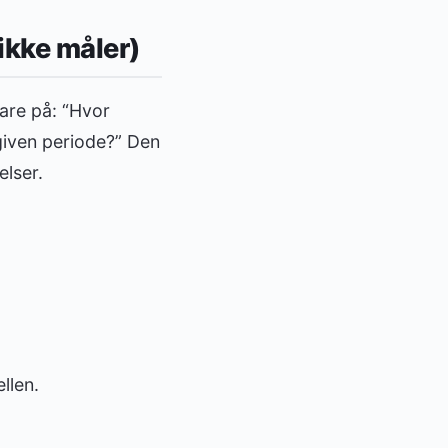
ikke måler)
vare på: “Hvor
given periode?” Den
elser.
llen.