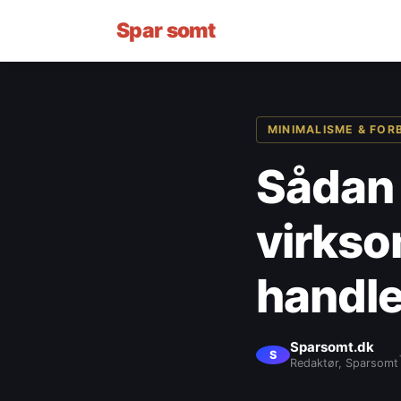
Spar
somt
MINIMALISME & FO
Sådan 
virkso
handl
Sparsomt.dk
S
Redaktør, Sparsomt