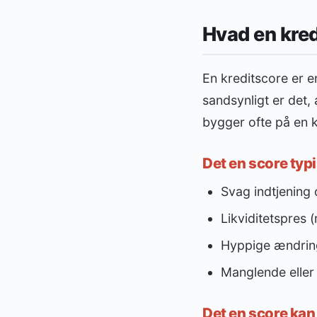
Hvad en kred
En kreditscore er e
sandsynligt er det,
bygger ofte på en 
Det en score typ
Svag indtjening
Likviditetspres 
Hyppige ændringe
Manglende eller 
Det en score kan