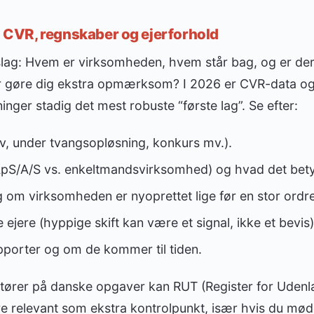
r: CVR, regnskaber og ejerforhold
ag: Hvem er virksomheden, hvem står bag, og er der
ør gøre dig ekstra opmærksom? I 2026 er CVR-data o
nger stadig det mest robuste “første lag”. Se efter:
v, under tvangsopløsning, konkurs mv.).
pS/A/S vs. enkeltmandsvirksomhed) og hvad det bety
g om virksomheden er nyoprettet lige før en stor ordre
 ejere (hyppige skift kan være et signal, ikke et bevis)
pporter og om de kommer til tiden.
tører på danske opgaver kan RUT (Register for Uden
e relevant som ekstra kontrolpunkt, især hvis du mød