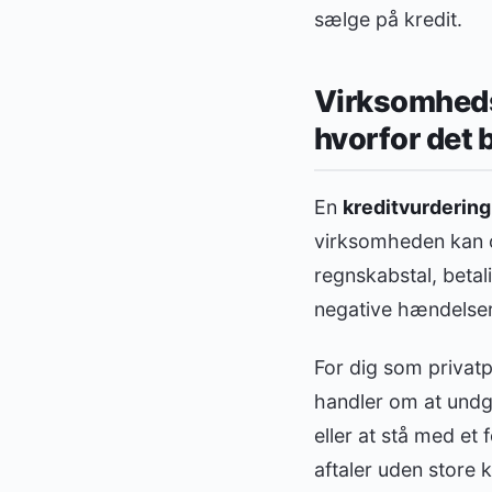
sælge på kredit.
Virksomhedsa
hvorfor det 
En
kreditvurdering
virksomheden kan og
regnskabstal, betal
negative hændelser 
For dig som privatp
handler om at undgå 
eller at stå med et
aftaler uden store