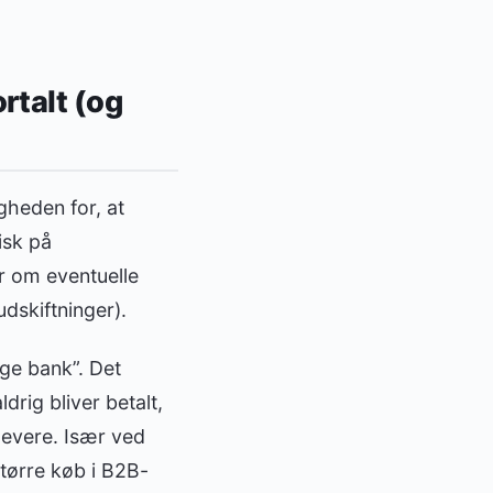
rtalt (og
gheden for, at
isk på
er om eventuelle
dskiftninger).
ege bank”. Det
drig bliver betalt,
 levere. Især ved
tørre køb i B2B-