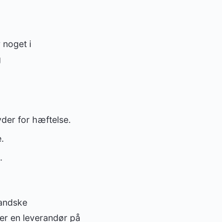
 noget i
g
der for hæftelse.
.
.
landske
er en leverandør på