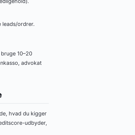
edligehold).
 leads/ordrer.
t bruge 10–20
 inkasso, advokat
e
ide, hvad du kigger
editscore-udbyder,