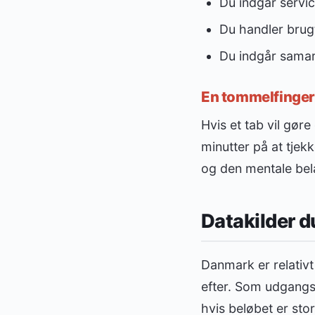
Du indgår servic
Du handler brugt
Du indgår samarb
En tommelfingerr
Hvis et tab vil gør
minutter på at tjek
og den mentale bela
Datakilder d
Danmark er relativt
efter. Som udgangs
hvis beløbet er stor