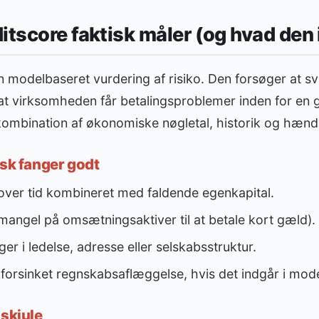
itscore faktisk måler (og hvad den 
n modelbaseret vurdering af risiko. Den forsøger at s
 at virksomheden får betalingsproblemer inden for en 
kombination af økonomiske nøgletal, historik og hænd
isk fanger godt
 over tid kombineret med faldende egenkapital.
(mangel på omsætningsaktiver til at betale kort gæld).
r i ledelse, adresse eller selskabsstruktur.
forsinket regnskabsaflæggelse, hvis det indgår i mode
 skjule