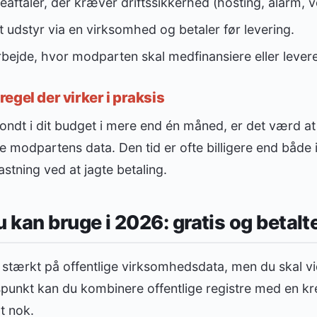
eaftaler, der kræver driftssikkerhed (hosting, alarm, v
 udstyr via en virksomhed og betaler før levering.
ejde, hvor modparten skal medfinansiere eller levere
egel der virker i praksis
e ondt i dit budget i mere end én måned, er det værd a
ke modpartens data. Den tid er ofte billigere end både
stning ved at jagte betaling.
u kan bruge i 2026: gratis og betalt
 stærkt på offentlige virksomhedsdata, men du skal v
punkt kan du kombinere offentlige registre med en kr
t nok.