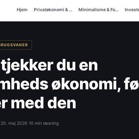
Hjem
Privatøkonomi & …
Minimalisme & Fo…
Invest
RBRUGSVANER
tjekker du en
mheds økonomi, fø
er med den
·
·
20. maj 2026
10 min læsning