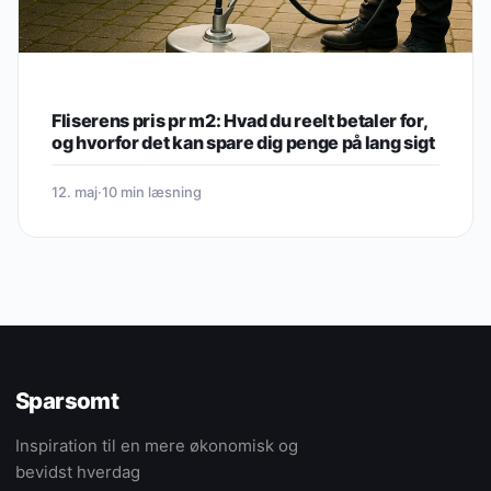
Fliserens pris pr m2: Hvad du reelt betaler for,
og hvorfor det kan spare dig penge på lang sigt
12. maj
·
10 min læsning
Sparsomt
Inspiration til en mere økonomisk og
bevidst hverdag