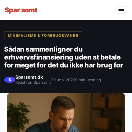
Spar
somt
MINIMALISME & FORBRUGSVANER
Sådan sammenligner du
erhvervsfinansiering uden at betale
for meget for det du ikke har brug for
Sparsomt.dk
20. maj 2026
9 min læsning
S
Redaktør, Sparsomt