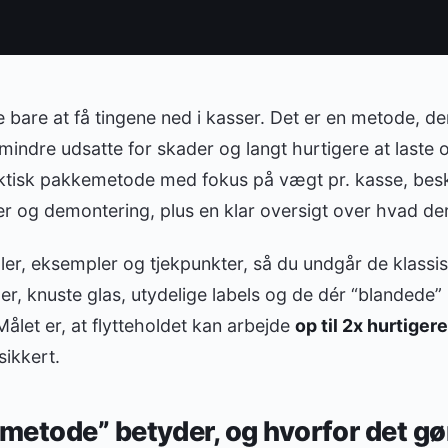
 bare at få tingene ned i kasser. Det er en metode, de
ndre udsatte for skader og langt hurtigere at laste o
aktisk pakkemetode med fokus på vægt pr. kasse, bes
 og demontering, plus en klar oversigt over hvad der 
ler, eksempler og tjekpunkter, så du undgår de klassisk
ger, knuste glas, utydelige labels og de dér “blandede”
Målet er, at flytteholdet kan arbejde
op til 2x hurtigere
sikkert.
etode” betyder, og hvorfor det gør