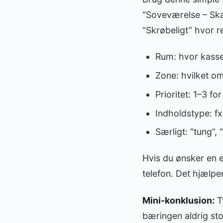
“Soveværelse – Skab
“Skrøbeligt” hvor r
Rum: hvor kassen
Zone: hvilket om
Prioritet: 1–3 f
Indholdstype: fx
Særligt: “tung”, 
Hvis du ønsker en e
telefon. Det hjælper
Mini-konklusion:
T
bæringen aldrig st