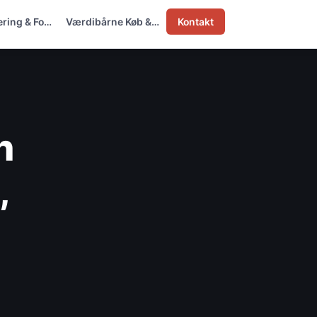
ering & Fo…
Værdibårne Køb &…
Kontakt
n
,