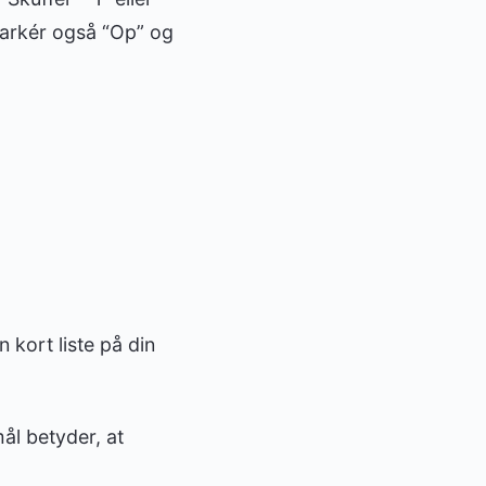
 Markér også “Op” og
kort liste på din
l betyder, at