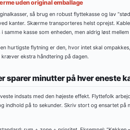
kærme uden original emballage
iginalkasser, så brug en robust flyttekasse og lav “st
ed kanter. Skærme transporteres helst oprejst. Kable
 samme kasse som enheden, men aldrig løst mellem 
n hurtigste flytning er den, hvor intet skal ompakkes
e kræver ekstra håndtering på dagen.
 sparer minutter på hver eneste k
este indsats med den højeste effekt. Flyttefolk arbejd
og indhold på to sekunder. Skriv stort og ensartet på m
tandard: rum + zone + prioritet. Eksempel: “Køkken – S