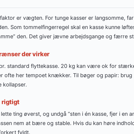
faktor er vægten. For tunge kasser er langsomme, farl
en. Som tommelfingerregel skal en kasse kunne løftes 
amme” den. Det giver jævne arbejdsgange og færre st
rænser der virker
 pr. standard flyttekasse. 20 kg kan være ok for stær
r ofte her tempoet knækker. Til bøger og papir: brug
e kollapser.
 rigtigt
lette ting øverst, og undgå “sten i én kasse, fjer i en an
sen nem at bære og stable. Hvis du kan høre indholdet
forkert fyldt.