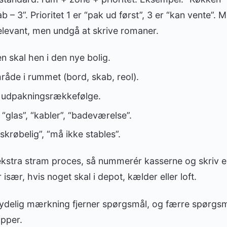
 – 3”. Prioritet 1 er “pak ud først”, 3 er “kan vente”.
elevant, men undgå at skrive romaner.
 skal hen i den nye bolig.
råde i rummet (bord, skab, reol).
or udpakningsrækkefølge.
 “glas”, “kabler”, “badeværelse”.
“skrøbelig”, “må ikke stables”.
kstra stram proces, så nummerér kasserne og skriv en 
 især, hvis noget skal i depot, kælder eller loft.
ydelig mærkning fjerner spørgsmål, og færre spørgsmå
opper.