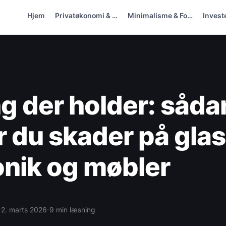
Hjem
Privatøkonomi & …
Minimalisme & Fo…
Invest
g der holder: såda
 du skader på glas
onik og møbler
·
·
2. marts 2026
9 min læsning