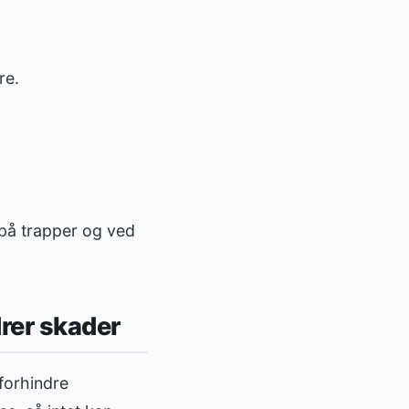
re.
t på trapper og ved
drer skader
forhindre