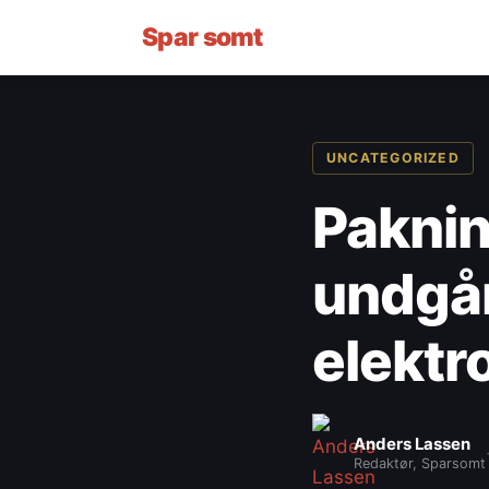
Spar
somt
UNCATEGORIZED
Paknin
undgår
elektr
Anders Lassen
Redaktør, Sparsomt