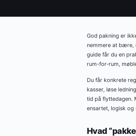
God pakning er ikke
nemmere at bære, mi
guide får du en pr
rum-for-rum, møbler
Du får konkrete reg
kasser, løse lednin
tid på flyttedagen. 
ensartet, logisk og 
Hvad “pakkem