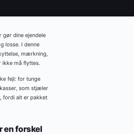
r gør dine ejendele
g losse. I denne
kyttelse, mærkning,
ikke må flyttes.
e fejl: for tunge
 kasser, som stjæler
, fordi alt er pakket
 en forskel