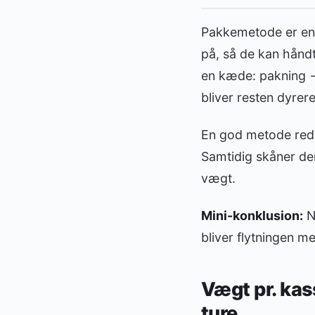
Pakkemetode er en 
på, så de kan håndte
en kæde: pakning →
bliver resten dyrere
En god metode redu
Samtidig skåner den
vægt.
Mini-konklusion:
N
bliver flytningen m
Vægt pr. ka
ture