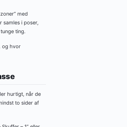
ødzoner” med
r samles i poser,
tunge ting.
, og hvor
asse
er hurtigt, når de
indst to sider af
kuffer – 1” eller