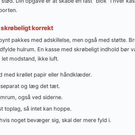
stød. Din opgave er at skabe en fast “blok” i hver kass
porten.
skrøbeligt korrekt
pynt pakkes med adskillelse, men også med støtte. Br
at udfylde hulrum. En kasse med skrøbeligt indhold bør væ
 let modstand, ikke luft.
 med krøllet papir eller håndklæder.
separat og læg det tæt.
lemrum, også ved siderne.
st toplag, så intet kan hoppe.
 hvis noget bevæger sig, skal der mere fyld i.