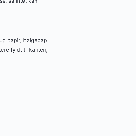
e, så intet kan
ug papir, bølgepap
re fyldt til kanten,