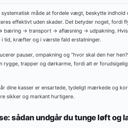
systematisk måde at fordele vægt, beskytte indhold
res effektivt uden skader. Det betyder noget, fordi fly
 bæring → transport → aflæsning → udpakning. Hvis f
 i tid, kræfter og i værste fald erstatninger.
cerer pauser, ompakning og “hvor skal den her hen?
 rygge, trapper og dørkarme, fordi alt er forudsigeligt
år dine kasser er ensartede, tydeligt mærkede og kor
ere sikker og markant hurtigere.
sse: sådan undgår du tunge løft og