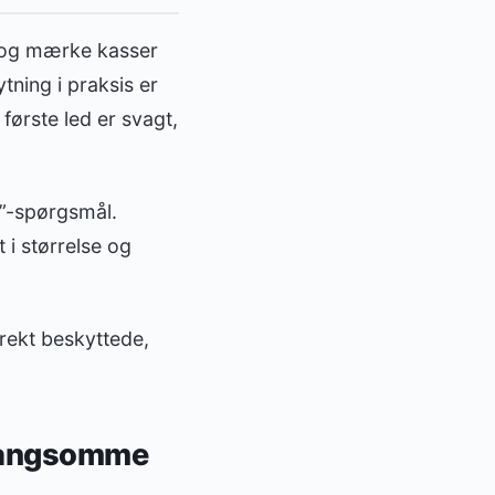
 og mærke kasser
tning i praksis er
ørste led er svagt,
”-spørgsmål.
 i størrelse og
rekt beskyttede,
 langsomme