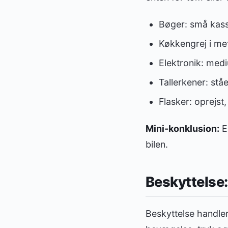
Bøger: små kasse
Køkkengrej i met
Elektronik: medi
Tallerkener: stå
Flasker: oprejst
Mini-konklusion:
En
bilen.
Beskyttelse:
Beskyttelse handle