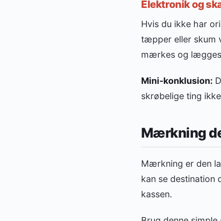
Elektronik og s
Hvis du ikke har or
tæpper eller skum v
mærkes og lægges i
Mini-konklusion:
De
skrøbelige ting ikk
Mærkning der
Mærkning er den lav
kan se destination 
kassen.
Brug denne simple s